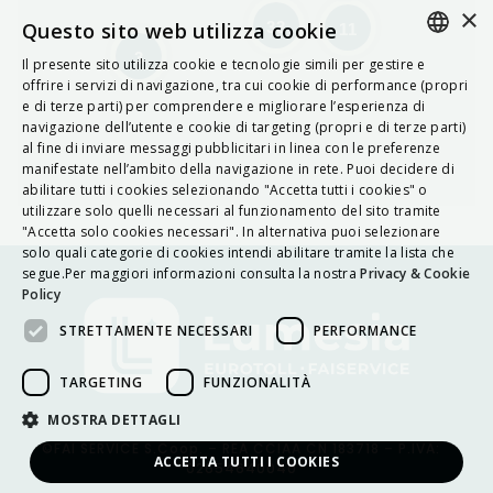
×
Questo sito web utilizza cookie
33
11
3
Il presente sito utilizza cookie e tecnologie simili per gestire e
ITALIAN
offrire i servizi di navigazione, tra cui cookie di performance (propri
e di terze parti) per comprendere e migliorare l’esperienza di
ENGLISH
navigazione dell’utente e cookie di targeting (propri e di terze parti)
al fine di inviare messaggi pubblicitari in linea con le preferenze
FRENCH
manifestate nell’ambito della navigazione in rete. Puoi decidere di
abilitare tutti i cookies selezionando "Accetta tutti i cookies" o
HUNGARIAN
utilizzare solo quelli necessari al funzionamento del sito tramite
DEUTSCH
"Accetta solo cookies necessari". In alternativa puoi selezionare
solo quali categorie di cookies intendi abilitare tramite la lista che
POLSKI
segue.Per maggiori informazioni consulta la nostra
Privacy & Cookie
Policy
УКРАЇНСЬКА
STRETTAMENTE NECESSARI
PERFORMANCE
PORTUGUÊS
ESPAÑOL
TARGETING
FUNZIONALITÀ
HRVATSKI
MOSTRA DETTAGLI
©FAI SERVICE S.Coop. – REA CCIAA CN 183718 – P.IVA:
ACCETTA TUTTI I COOKIES
02654640040