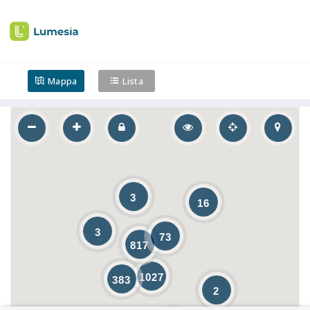
Mappa
Lista
3
16
3
73
817
1027
383
2