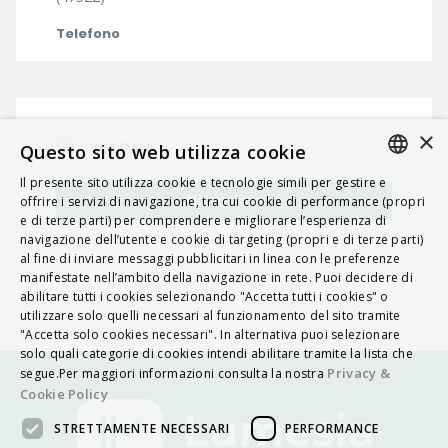
Telefono
×
MAPPA
Questo sito web utilizza cookie
Il presente sito utilizza cookie e tecnologie simili per gestire e
ITALIAN
Navigatore
offrire i servizi di navigazione, tra cui cookie di performance (propri
e di terze parti) per comprendere e migliorare l’esperienza di
ENGLISH
navigazione dell’utente e cookie di targeting (propri e di terze parti)
al fine di inviare messaggi pubblicitari in linea con le preferenze
FRENCH
manifestate nell’ambito della navigazione in rete. Puoi decidere di
abilitare tutti i cookies selezionando "Accetta tutti i cookies" o
HUNGARIAN
utilizzare solo quelli necessari al funzionamento del sito tramite
DEUTSCH
"Accetta solo cookies necessari". In alternativa puoi selezionare
solo quali categorie di cookies intendi abilitare tramite la lista che
POLSKI
Privacy &
segue.Per maggiori informazioni consulta la nostra
Cookie Policy
УКРАЇНСЬКА
STRETTAMENTE NECESSARI
PERFORMANCE
PORTUGUÊS