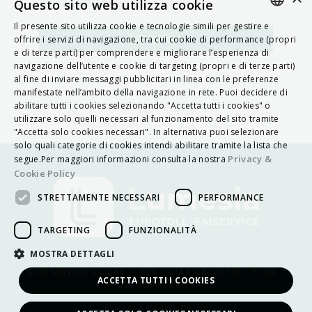
MAPPA
Questo sito web utilizza cookie
Il presente sito utilizza cookie e tecnologie simili per gestire e
ITALIAN
Navigatore
offrire i servizi di navigazione, tra cui cookie di performance (propri
e di terze parti) per comprendere e migliorare l’esperienza di
ENGLISH
navigazione dell’utente e cookie di targeting (propri e di terze parti)
al fine di inviare messaggi pubblicitari in linea con le preferenze
FRENCH
manifestate nell’ambito della navigazione in rete. Puoi decidere di
abilitare tutti i cookies selezionando "Accetta tutti i cookies" o
HUNGARIAN
utilizzare solo quelli necessari al funzionamento del sito tramite
DEUTSCH
"Accetta solo cookies necessari". In alternativa puoi selezionare
solo quali categorie di cookies intendi abilitare tramite la lista che
POLSKI
Privacy &
segue.Per maggiori informazioni consulta la nostra
Cookie Policy
УКРАЇНСЬКА
STRETTAMENTE NECESSARI
PERFORMANCE
PORTUGUÊS
ESPAÑOL
TARGETING
FUNZIONALITÀ
HRVATSKI
MOSTRA DETTAGLI
©FAI SERVICE S.Coop. – REA CCIAA CN 183718 – P.IVA:
ACCETTA TUTTI I COOKIES
02654640040
Privacy & Cookie Policy