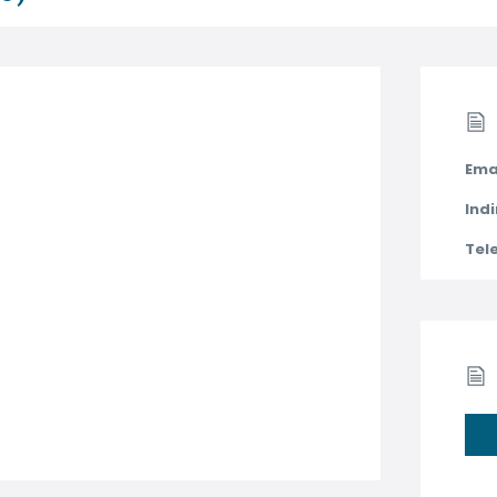
Ema
Indi
Tel