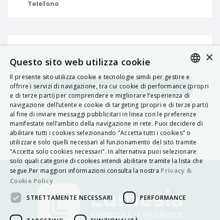
Telefono
×
MAPPA
Questo sito web utilizza cookie
Il presente sito utilizza cookie e tecnologie simili per gestire e
ITALIAN
Navigatore
offrire i servizi di navigazione, tra cui cookie di performance (propri
e di terze parti) per comprendere e migliorare l’esperienza di
ENGLISH
navigazione dell’utente e cookie di targeting (propri e di terze parti)
al fine di inviare messaggi pubblicitari in linea con le preferenze
FRENCH
manifestate nell’ambito della navigazione in rete. Puoi decidere di
abilitare tutti i cookies selezionando "Accetta tutti i cookies" o
HUNGARIAN
utilizzare solo quelli necessari al funzionamento del sito tramite
DEUTSCH
"Accetta solo cookies necessari". In alternativa puoi selezionare
solo quali categorie di cookies intendi abilitare tramite la lista che
POLSKI
Privacy &
segue.Per maggiori informazioni consulta la nostra
Cookie Policy
УКРАЇНСЬКА
STRETTAMENTE NECESSARI
PERFORMANCE
PORTUGUÊS
ESPAÑOL