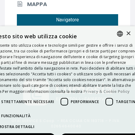
MAPPA
Navigatore
×
sto sito web utilizza cookie
esente sito utilizza cookie e tecnologie simili per gestire e offrire i servizi di
ITALIAN
azione, tra cui cookie di performance (propri e di terze parti) per compre
liorare l’esperienza di navigazione dell’utente e cookie di targeting (propri 
ENGLISH
 parti) al fine di inviare messaggi pubblicitari in linea con le preferenze
estate nell’ambito della navigazione in rete. Puoi decidere di abilitare tutti 
FRENCH
es selezionando "Accetta tutti i cookies" o utilizzare solo quelli necessari a
onamento del sito tramite "Accetta solo cookies necessari". In alternativa p
HUNGARIAN
ionare solo quali categorie di cookies intendi abilitare tramite la lista che
DEUTSCH
Privacy & Cookie Policy
.Per maggiori informazioni consulta la nostra
POLSKI
STRETTAMENTE NECESSARI
PERFORMANCE
TARGETI
УКРАЇНСЬКА
FUNZIONALITÀ
©FAI SERVICE S.Coop. – REA CCIAA CN 183718 – P.IVA:
PORTUGUÊS
02654640040
MOSTRA DETTAGLI
ESPAÑOL