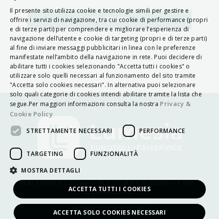
Il presente sito utilizza cookie e tecnologie simili per gestire e
ITALIAN
Navigatore
offrire i servizi di navigazione, tra cui cookie di performance (propri
e di terze parti) per comprendere e migliorare l’esperienza di
ENGLISH
navigazione dell’utente e cookie di targeting (propri e di terze parti)
al fine di inviare messaggi pubblicitari in linea con le preferenze
FRENCH
manifestate nell’ambito della navigazione in rete. Puoi decidere di
abilitare tutti i cookies selezionando "Accetta tutti i cookies" o
HUNGARIAN
utilizzare solo quelli necessari al funzionamento del sito tramite
DEUTSCH
"Accetta solo cookies necessari". In alternativa puoi selezionare
solo quali categorie di cookies intendi abilitare tramite la lista che
POLSKI
Privacy &
segue.Per maggiori informazioni consulta la nostra
Cookie Policy
УКРАЇНСЬКА
STRETTAMENTE NECESSARI
PERFORMANCE
PORTUGUÊS
ESPAÑOL
TARGETING
FUNZIONALITÀ
HRVATSKI
MOSTRA DETTAGLI
©FAI SERVICE S.Coop. – REA CCIAA CN 183718 – P.IVA:
ACCETTA TUTTI I COOKIES
02654640040
Privacy & Cookie Policy
ACCETTA SOLO COOKIES NECESSARI