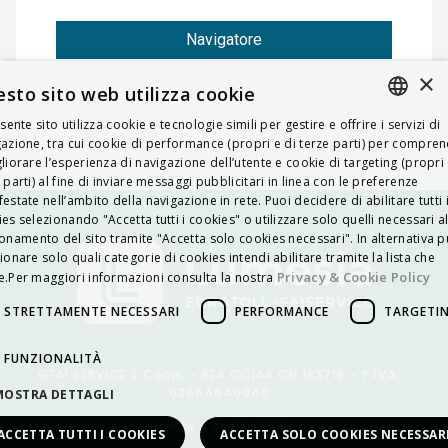
Navigatore
×
sto sito web utilizza cookie
esente sito utilizza cookie e tecnologie simili per gestire e offrire i servizi di
ITALIAN
azione, tra cui cookie di performance (propri e di terze parti) per compre
liorare l’esperienza di navigazione dell’utente e cookie di targeting (propri 
ENGLISH
 parti) al fine di inviare messaggi pubblicitari in linea con le preferenze
estate nell’ambito della navigazione in rete. Puoi decidere di abilitare tutti 
FRENCH
es selezionando "Accetta tutti i cookies" o utilizzare solo quelli necessari a
onamento del sito tramite "Accetta solo cookies necessari". In alternativa p
HUNGARIAN
ionare solo quali categorie di cookies intendi abilitare tramite la lista che
DEUTSCH
Privacy & Cookie Policy
.Per maggiori informazioni consulta la nostra
POLSKI
STRETTAMENTE NECESSARI
PERFORMANCE
TARGETI
УКРАЇНСЬКА
FUNZIONALITÀ
©FAI SERVICE S.Coop. – REA CCIAA CN 183718 – P.IVA:
PORTUGUÊS
02654640040
MOSTRA DETTAGLI
ESPAÑOL
Privacy & Cookie Policy
ACCETTA TUTTI I COOKIES
ACCETTA SOLO COOKIES NECESSAR
HRVATSKI