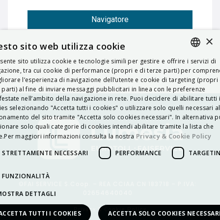
Navigatore
×
sto sito web utilizza cookie
esente sito utilizza cookie e tecnologie simili per gestire e offrire i servizi di
ITALIAN
azione, tra cui cookie di performance (propri e di terze parti) per compre
liorare l’esperienza di navigazione dell’utente e cookie di targeting (propri 
ENGLISH
 parti) al fine di inviare messaggi pubblicitari in linea con le preferenze
estate nell’ambito della navigazione in rete. Puoi decidere di abilitare tutti 
FRENCH
es selezionando "Accetta tutti i cookies" o utilizzare solo quelli necessari a
onamento del sito tramite "Accetta solo cookies necessari". In alternativa p
HUNGARIAN
ionare solo quali categorie di cookies intendi abilitare tramite la lista che
DEUTSCH
Privacy & Cookie Policy
.Per maggiori informazioni consulta la nostra
POLSKI
STRETTAMENTE NECESSARI
PERFORMANCE
TARGETI
УКРАЇНСЬКА
FUNZIONALITÀ
©FAI SERVICE S.Coop. – REA CCIAA CN 183718 – P.IVA:
PORTUGUÊS
02654640040
MOSTRA DETTAGLI
ESPAÑOL
Privacy & Cookie Policy
ACCETTA TUTTI I COOKIES
ACCETTA SOLO COOKIES NECESSAR
HRVATSKI