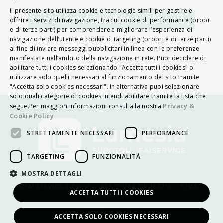
Il presente sito utilizza cookie e tecnologie simili per gestire e
ITALIAN
Navigatore
offrire i servizi di navigazione, tra cui cookie di performance (propri
e di terze parti) per comprendere e migliorare l’esperienza di
ENGLISH
navigazione dell’utente e cookie di targeting (propri e di terze parti)
al fine di inviare messaggi pubblicitari in linea con le preferenze
FRENCH
manifestate nell’ambito della navigazione in rete. Puoi decidere di
abilitare tutti i cookies selezionando "Accetta tutti i cookies" o
HUNGARIAN
utilizzare solo quelli necessari al funzionamento del sito tramite
DEUTSCH
"Accetta solo cookies necessari". In alternativa puoi selezionare
solo quali categorie di cookies intendi abilitare tramite la lista che
POLSKI
Privacy &
segue.Per maggiori informazioni consulta la nostra
Cookie Policy
УКРАЇНСЬКА
STRETTAMENTE NECESSARI
PERFORMANCE
PORTUGUÊS
ESPAÑOL
TARGETING
FUNZIONALITÀ
HRVATSKI
MOSTRA DETTAGLI
©FAI SERVICE S.Coop. – REA CCIAA CN 183718 – P.IVA:
ACCETTA TUTTI I COOKIES
02654640040
Privacy & Cookie Policy
ACCETTA SOLO COOKIES NECESSARI