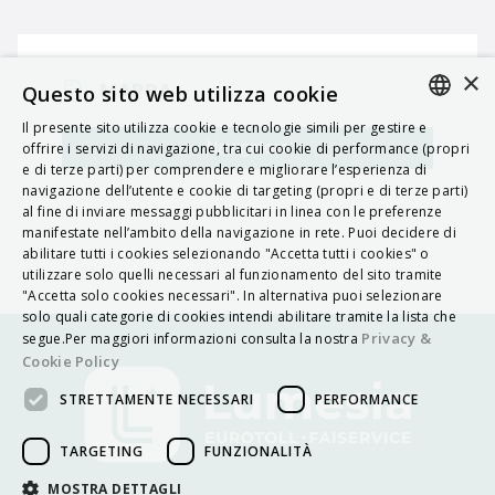
×
MAPPA
Questo sito web utilizza cookie
Il presente sito utilizza cookie e tecnologie simili per gestire e
ITALIAN
Navigatore
offrire i servizi di navigazione, tra cui cookie di performance (propri
e di terze parti) per comprendere e migliorare l’esperienza di
ENGLISH
navigazione dell’utente e cookie di targeting (propri e di terze parti)
al fine di inviare messaggi pubblicitari in linea con le preferenze
FRENCH
manifestate nell’ambito della navigazione in rete. Puoi decidere di
abilitare tutti i cookies selezionando "Accetta tutti i cookies" o
HUNGARIAN
utilizzare solo quelli necessari al funzionamento del sito tramite
DEUTSCH
"Accetta solo cookies necessari". In alternativa puoi selezionare
solo quali categorie di cookies intendi abilitare tramite la lista che
POLSKI
Privacy &
segue.Per maggiori informazioni consulta la nostra
Cookie Policy
УКРАЇНСЬКА
STRETTAMENTE NECESSARI
PERFORMANCE
PORTUGUÊS
ESPAÑOL
TARGETING
FUNZIONALITÀ
HRVATSKI
MOSTRA DETTAGLI