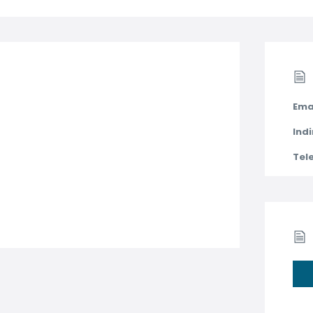
Ema
Indi
Tel