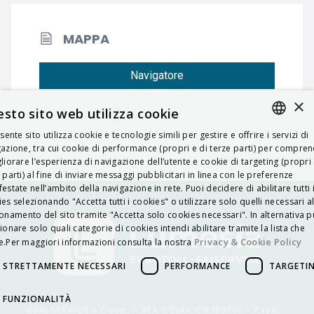
MAPPA
Navigatore
×
sto sito web utilizza cookie
esente sito utilizza cookie e tecnologie simili per gestire e offrire i servizi di
ITALIAN
azione, tra cui cookie di performance (propri e di terze parti) per compre
liorare l’esperienza di navigazione dell’utente e cookie di targeting (propri 
ENGLISH
 parti) al fine di inviare messaggi pubblicitari in linea con le preferenze
estate nell’ambito della navigazione in rete. Puoi decidere di abilitare tutti 
FRENCH
es selezionando "Accetta tutti i cookies" o utilizzare solo quelli necessari a
onamento del sito tramite "Accetta solo cookies necessari". In alternativa p
HUNGARIAN
ionare solo quali categorie di cookies intendi abilitare tramite la lista che
DEUTSCH
Privacy & Cookie Policy
.Per maggiori informazioni consulta la nostra
POLSKI
STRETTAMENTE NECESSARI
PERFORMANCE
TARGETI
УКРАЇНСЬКА
FUNZIONALITÀ
©FAI SERVICE S.Coop. – REA CCIAA CN 183718 – P.IVA:
PORTUGUÊS