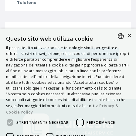
Telefono
×
MAPPA
Questo sito web utilizza cookie
Il presente sito utilizza cookie e tecnologie simili per gestire e
ITALIAN
Navigatore
offrire i servizi di navigazione, tra cui cookie di performance (propri
e di terze parti) per comprendere e migliorare l’esperienza di
ENGLISH
navigazione dell’utente e cookie di targeting (propri e di terze parti)
al fine di inviare messaggi pubblicitari in linea con le preferenze
FRENCH
manifestate nell’ambito della navigazione in rete. Puoi decidere di
abilitare tutti i cookies selezionando "Accetta tutti i cookies" o
HUNGARIAN
utilizzare solo quelli necessari al funzionamento del sito tramite
DEUTSCH
"Accetta solo cookies necessari". In alternativa puoi selezionare
solo quali categorie di cookies intendi abilitare tramite la lista che
POLSKI
Privacy &
segue.Per maggiori informazioni consulta la nostra
Cookie Policy
УКРАЇНСЬКА
STRETTAMENTE NECESSARI
PERFORMANCE
PORTUGUÊS
ESPAÑOL