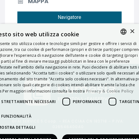
MAPPA
Navigatore
×
sto sito web utilizza cookie
esente sito utilizza cookie e tecnologie simili per gestire e offrire i servizi di
ITALIAN
azione, tra cui cookie di performance (propri e di terze parti) per compre
liorare l’esperienza di navigazione dell’utente e cookie di targeting (propri 
ENGLISH
 parti) al fine di inviare messaggi pubblicitari in linea con le preferenze
estate nell’ambito della navigazione in rete. Puoi decidere di abilitare tutti 
FRENCH
es selezionando "Accetta tutti i cookies" o utilizzare solo quelli necessari a
onamento del sito tramite "Accetta solo cookies necessari". In alternativa p
HUNGARIAN
ionare solo quali categorie di cookies intendi abilitare tramite la lista che
DEUTSCH
Privacy & Cookie Policy
.Per maggiori informazioni consulta la nostra
POLSKI
STRETTAMENTE NECESSARI
PERFORMANCE
TARGETI
УКРАЇНСЬКА
FUNZIONALITÀ
©FAI SERVICE S.Coop. – REA CCIAA CN 183718 – P.IVA:
PORTUGUÊS
02654640040
MOSTRA DETTAGLI
ESPAÑOL
Privacy & Cookie Policy