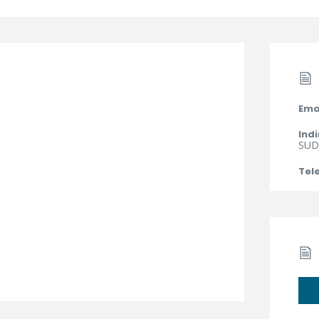
Ema
Indi
SUD 
Tel