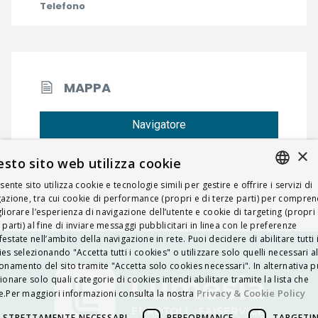
Telefono
MAPPA
Navigatore
×
sto sito web utilizza cookie
esente sito utilizza cookie e tecnologie simili per gestire e offrire i servizi di
ITALIAN
azione, tra cui cookie di performance (propri e di terze parti) per compre
liorare l’esperienza di navigazione dell’utente e cookie di targeting (propri 
ENGLISH
 parti) al fine di inviare messaggi pubblicitari in linea con le preferenze
estate nell’ambito della navigazione in rete. Puoi decidere di abilitare tutti 
FRENCH
es selezionando "Accetta tutti i cookies" o utilizzare solo quelli necessari a
onamento del sito tramite "Accetta solo cookies necessari". In alternativa p
HUNGARIAN
ionare solo quali categorie di cookies intendi abilitare tramite la lista che
DEUTSCH
Privacy & Cookie Policy
.Per maggiori informazioni consulta la nostra
POLSKI
STRETTAMENTE NECESSARI
PERFORMANCE
TARGETI