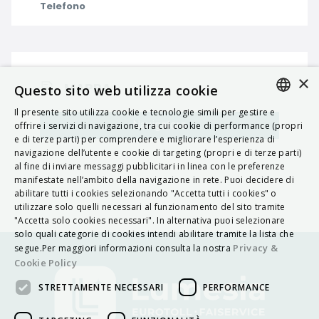
Telefono
×
MAPPA
Questo sito web utilizza cookie
Il presente sito utilizza cookie e tecnologie simili per gestire e
ITALIAN
Navigatore
offrire i servizi di navigazione, tra cui cookie di performance (propri
e di terze parti) per comprendere e migliorare l’esperienza di
ENGLISH
navigazione dell’utente e cookie di targeting (propri e di terze parti)
al fine di inviare messaggi pubblicitari in linea con le preferenze
FRENCH
manifestate nell’ambito della navigazione in rete. Puoi decidere di
abilitare tutti i cookies selezionando "Accetta tutti i cookies" o
HUNGARIAN
utilizzare solo quelli necessari al funzionamento del sito tramite
DEUTSCH
"Accetta solo cookies necessari". In alternativa puoi selezionare
solo quali categorie di cookies intendi abilitare tramite la lista che
POLSKI
Privacy &
segue.Per maggiori informazioni consulta la nostra
Cookie Policy
УКРАЇНСЬКА
STRETTAMENTE NECESSARI
PERFORMANCE
PORTUGUÊS
ESPAÑOL