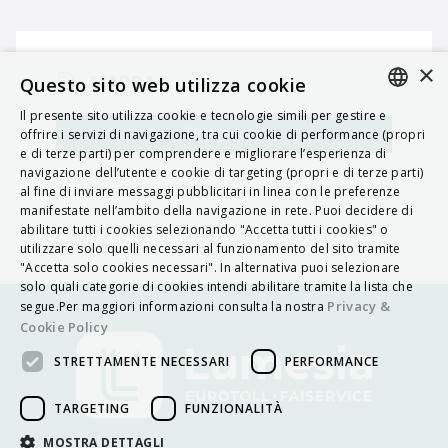
×
MAPPA
Questo sito web utilizza cookie
Il presente sito utilizza cookie e tecnologie simili per gestire e
ITALIAN
Navigatore
offrire i servizi di navigazione, tra cui cookie di performance (propri
e di terze parti) per comprendere e migliorare l’esperienza di
ENGLISH
navigazione dell’utente e cookie di targeting (propri e di terze parti)
al fine di inviare messaggi pubblicitari in linea con le preferenze
FRENCH
manifestate nell’ambito della navigazione in rete. Puoi decidere di
abilitare tutti i cookies selezionando "Accetta tutti i cookies" o
HUNGARIAN
utilizzare solo quelli necessari al funzionamento del sito tramite
DEUTSCH
"Accetta solo cookies necessari". In alternativa puoi selezionare
solo quali categorie di cookies intendi abilitare tramite la lista che
POLSKI
Privacy &
segue.Per maggiori informazioni consulta la nostra
Cookie Policy
УКРАЇНСЬКА
STRETTAMENTE NECESSARI
PERFORMANCE
PORTUGUÊS
ESPAÑOL
TARGETING
FUNZIONALITÀ
HRVATSKI
MOSTRA DETTAGLI