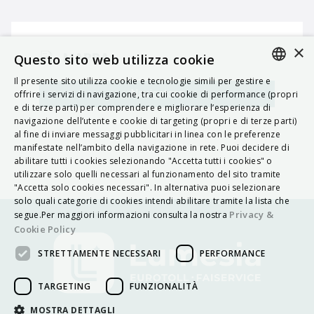
×
MAPPA
Questo sito web utilizza cookie
Il presente sito utilizza cookie e tecnologie simili per gestire e
ITALIAN
Navigatore
offrire i servizi di navigazione, tra cui cookie di performance (propri
e di terze parti) per comprendere e migliorare l’esperienza di
ENGLISH
navigazione dell’utente e cookie di targeting (propri e di terze parti)
al fine di inviare messaggi pubblicitari in linea con le preferenze
FRENCH
manifestate nell’ambito della navigazione in rete. Puoi decidere di
abilitare tutti i cookies selezionando "Accetta tutti i cookies" o
HUNGARIAN
utilizzare solo quelli necessari al funzionamento del sito tramite
DEUTSCH
"Accetta solo cookies necessari". In alternativa puoi selezionare
solo quali categorie di cookies intendi abilitare tramite la lista che
POLSKI
Privacy &
segue.Per maggiori informazioni consulta la nostra
Cookie Policy
УКРАЇНСЬКА
STRETTAMENTE NECESSARI
PERFORMANCE
PORTUGUÊS
ESPAÑOL
TARGETING
FUNZIONALITÀ
HRVATSKI
MOSTRA DETTAGLI