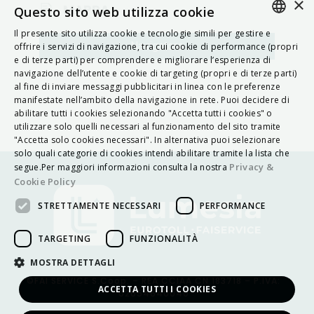
×
MAPPA
Questo sito web utilizza cookie
Il presente sito utilizza cookie e tecnologie simili per gestire e
ITALIAN
Navigatore
offrire i servizi di navigazione, tra cui cookie di performance (propri
e di terze parti) per comprendere e migliorare l’esperienza di
ENGLISH
navigazione dell’utente e cookie di targeting (propri e di terze parti)
al fine di inviare messaggi pubblicitari in linea con le preferenze
FRENCH
manifestate nell’ambito della navigazione in rete. Puoi decidere di
abilitare tutti i cookies selezionando "Accetta tutti i cookies" o
HUNGARIAN
utilizzare solo quelli necessari al funzionamento del sito tramite
DEUTSCH
"Accetta solo cookies necessari". In alternativa puoi selezionare
solo quali categorie di cookies intendi abilitare tramite la lista che
POLSKI
Privacy &
segue.Per maggiori informazioni consulta la nostra
Cookie Policy
УКРАЇНСЬКА
STRETTAMENTE NECESSARI
PERFORMANCE
PORTUGUÊS
ESPAÑOL
TARGETING
FUNZIONALITÀ
HRVATSKI
MOSTRA DETTAGLI
©FAI SERVICE S.Coop. – REA CCIAA CN 183718 – P.IVA:
ACCETTA TUTTI I COOKIES
02654640040