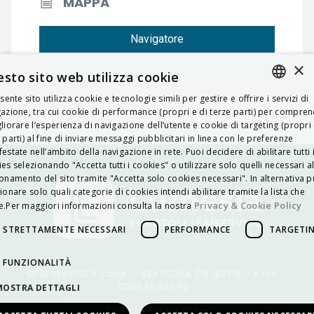
MAPPA
Navigatore
×
sto sito web utilizza cookie
esente sito utilizza cookie e tecnologie simili per gestire e offrire i servizi di
ITALIAN
azione, tra cui cookie di performance (propri e di terze parti) per compre
liorare l’esperienza di navigazione dell’utente e cookie di targeting (propri 
ENGLISH
 parti) al fine di inviare messaggi pubblicitari in linea con le preferenze
estate nell’ambito della navigazione in rete. Puoi decidere di abilitare tutti 
FRENCH
es selezionando "Accetta tutti i cookies" o utilizzare solo quelli necessari a
onamento del sito tramite "Accetta solo cookies necessari". In alternativa p
HUNGARIAN
ionare solo quali categorie di cookies intendi abilitare tramite la lista che
DEUTSCH
Privacy & Cookie Policy
.Per maggiori informazioni consulta la nostra
POLSKI
STRETTAMENTE NECESSARI
PERFORMANCE
TARGETI
УКРАЇНСЬКА
FUNZIONALITÀ
©FAI SERVICE S.Coop. – REA CCIAA CN 183718 – P.IVA:
PORTUGUÊS
02654640040
MOSTRA DETTAGLI
ESPAÑOL
Privacy & Cookie Policy