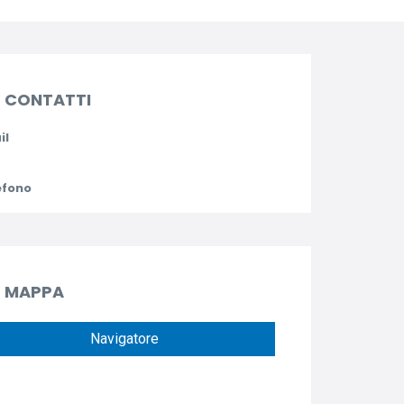
CONTATTI
il
efono
MAPPA
Navigatore