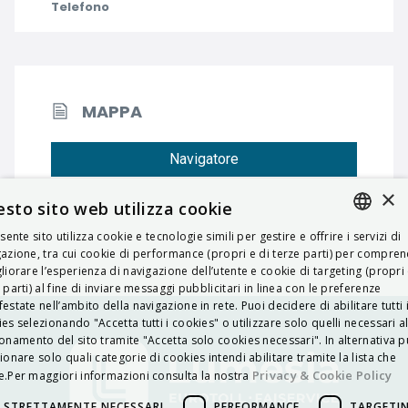
Telefono
MAPPA
Navigatore
×
sto sito web utilizza cookie
esente sito utilizza cookie e tecnologie simili per gestire e offrire i servizi di
ITALIAN
azione, tra cui cookie di performance (propri e di terze parti) per compre
liorare l’esperienza di navigazione dell’utente e cookie di targeting (propri 
ENGLISH
 parti) al fine di inviare messaggi pubblicitari in linea con le preferenze
estate nell’ambito della navigazione in rete. Puoi decidere di abilitare tutti 
FRENCH
es selezionando "Accetta tutti i cookies" o utilizzare solo quelli necessari a
onamento del sito tramite "Accetta solo cookies necessari". In alternativa p
HUNGARIAN
ionare solo quali categorie di cookies intendi abilitare tramite la lista che
DEUTSCH
Privacy & Cookie Policy
.Per maggiori informazioni consulta la nostra
POLSKI
STRETTAMENTE NECESSARI
PERFORMANCE
TARGETI