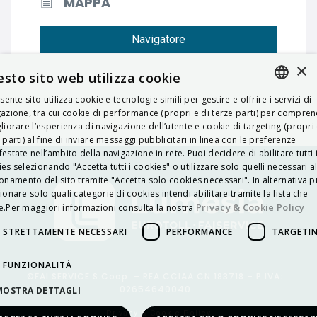
MAPPA
Navigatore
×
sto sito web utilizza cookie
esente sito utilizza cookie e tecnologie simili per gestire e offrire i servizi di
ITALIAN
azione, tra cui cookie di performance (propri e di terze parti) per compre
liorare l’esperienza di navigazione dell’utente e cookie di targeting (propri 
ENGLISH
 parti) al fine di inviare messaggi pubblicitari in linea con le preferenze
estate nell’ambito della navigazione in rete. Puoi decidere di abilitare tutti 
FRENCH
es selezionando "Accetta tutti i cookies" o utilizzare solo quelli necessari a
onamento del sito tramite "Accetta solo cookies necessari". In alternativa p
HUNGARIAN
ionare solo quali categorie di cookies intendi abilitare tramite la lista che
DEUTSCH
Privacy & Cookie Policy
.Per maggiori informazioni consulta la nostra
POLSKI
STRETTAMENTE NECESSARI
PERFORMANCE
TARGETI
УКРАЇНСЬКА
FUNZIONALITÀ
©FAI SERVICE S.Coop. – REA CCIAA CN 183718 – P.IVA:
PORTUGUÊS
02654640040
MOSTRA DETTAGLI
ESPAÑOL
Privacy & Cookie Policy