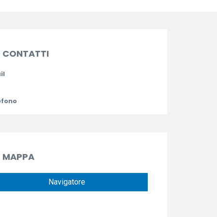
CONTATTI
il
efono
MAPPA
Navigatore