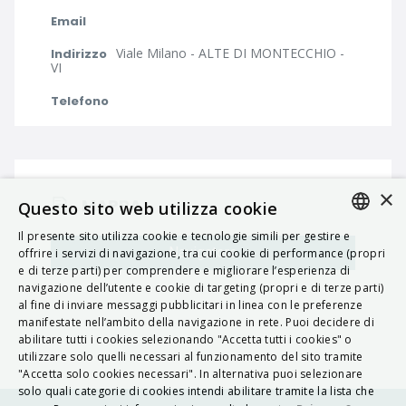
Email
Viale Milano - ALTE DI MONTECCHIO -
Indirizzo
VI
Telefono
×
MAPPA
Questo sito web utilizza cookie
Il presente sito utilizza cookie e tecnologie simili per gestire e
ITALIAN
Navigatore
offrire i servizi di navigazione, tra cui cookie di performance (propri
e di terze parti) per comprendere e migliorare l’esperienza di
ENGLISH
navigazione dell’utente e cookie di targeting (propri e di terze parti)
al fine di inviare messaggi pubblicitari in linea con le preferenze
FRENCH
manifestate nell’ambito della navigazione in rete. Puoi decidere di
abilitare tutti i cookies selezionando "Accetta tutti i cookies" o
HUNGARIAN
utilizzare solo quelli necessari al funzionamento del sito tramite
DEUTSCH
"Accetta solo cookies necessari". In alternativa puoi selezionare
solo quali categorie di cookies intendi abilitare tramite la lista che
POLSKI