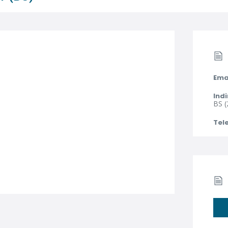
Ema
Indi
BS (
Tel