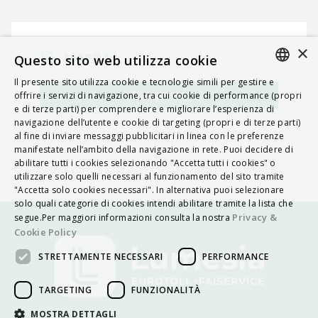
×
MAPPA
Questo sito web utilizza cookie
Il presente sito utilizza cookie e tecnologie simili per gestire e
ITALIAN
Navigatore
offrire i servizi di navigazione, tra cui cookie di performance (propri
e di terze parti) per comprendere e migliorare l’esperienza di
ENGLISH
navigazione dell’utente e cookie di targeting (propri e di terze parti)
al fine di inviare messaggi pubblicitari in linea con le preferenze
FRENCH
manifestate nell’ambito della navigazione in rete. Puoi decidere di
abilitare tutti i cookies selezionando "Accetta tutti i cookies" o
HUNGARIAN
utilizzare solo quelli necessari al funzionamento del sito tramite
DEUTSCH
"Accetta solo cookies necessari". In alternativa puoi selezionare
solo quali categorie di cookies intendi abilitare tramite la lista che
POLSKI
Privacy &
segue.Per maggiori informazioni consulta la nostra
Cookie Policy
УКРАЇНСЬКА
STRETTAMENTE NECESSARI
PERFORMANCE
PORTUGUÊS
ESPAÑOL
TARGETING
FUNZIONALITÀ
HRVATSKI
MOSTRA DETTAGLI