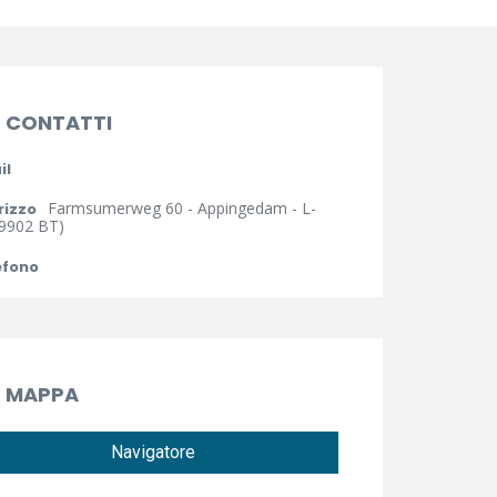
CONTATTI
il
Farmsumerweg 60 - Appingedam - L-
rizzo
9902 BT)
efono
MAPPA
Navigatore