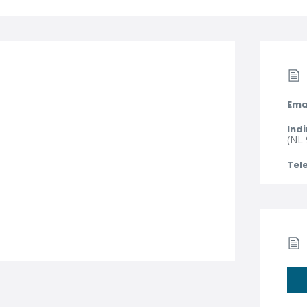
Ema
Indi
(NL 
Tel