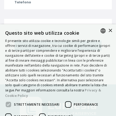
Telefono
×
MAPPA
Questo sito web utilizza cookie
Il presente sito utilizza cookie e tecnologie simili per gestire e
ITALIAN
Navigatore
offrire i servizi di navigazione, tra cui cookie di performance (propri
e di terze parti) per comprendere e migliorare l’esperienza di
ENGLISH
navigazione dell’utente e cookie di targeting (propri e di terze parti)
al fine di inviare messaggi pubblicitari in linea con le preferenze
FRENCH
manifestate nell’ambito della navigazione in rete. Puoi decidere di
abilitare tutti i cookies selezionando "Accetta tutti i cookies" o
HUNGARIAN
utilizzare solo quelli necessari al funzionamento del sito tramite
DEUTSCH
"Accetta solo cookies necessari". In alternativa puoi selezionare
solo quali categorie di cookies intendi abilitare tramite la lista che
POLSKI
Privacy &
segue.Per maggiori informazioni consulta la nostra
Cookie Policy
УКРАЇНСЬКА
STRETTAMENTE NECESSARI
PERFORMANCE
PORTUGUÊS
ESPAÑOL