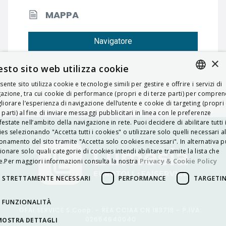
MAPPA
Navigatore
×
sto sito web utilizza cookie
esente sito utilizza cookie e tecnologie simili per gestire e offrire i servizi di
ITALIAN
azione, tra cui cookie di performance (propri e di terze parti) per compre
liorare l’esperienza di navigazione dell’utente e cookie di targeting (propri 
ENGLISH
 parti) al fine di inviare messaggi pubblicitari in linea con le preferenze
estate nell’ambito della navigazione in rete. Puoi decidere di abilitare tutti 
FRENCH
es selezionando "Accetta tutti i cookies" o utilizzare solo quelli necessari a
onamento del sito tramite "Accetta solo cookies necessari". In alternativa p
HUNGARIAN
ionare solo quali categorie di cookies intendi abilitare tramite la lista che
DEUTSCH
Privacy & Cookie Policy
.Per maggiori informazioni consulta la nostra
POLSKI
STRETTAMENTE NECESSARI
PERFORMANCE
TARGETI
УКРАЇНСЬКА
FUNZIONALITÀ
©FAI SERVICE S.Coop. – REA CCIAA CN 183718 – P.IVA:
PORTUGUÊS
02654640040
MOSTRA DETTAGLI