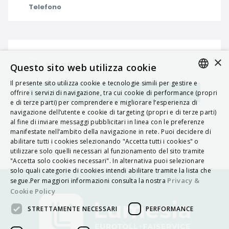
Telefono
×
MAPPA
Questo sito web utilizza cookie
Il presente sito utilizza cookie e tecnologie simili per gestire e
ITALIAN
Navigatore
offrire i servizi di navigazione, tra cui cookie di performance (propri
e di terze parti) per comprendere e migliorare l’esperienza di
ENGLISH
navigazione dell’utente e cookie di targeting (propri e di terze parti)
al fine di inviare messaggi pubblicitari in linea con le preferenze
FRENCH
manifestate nell’ambito della navigazione in rete. Puoi decidere di
abilitare tutti i cookies selezionando "Accetta tutti i cookies" o
HUNGARIAN
utilizzare solo quelli necessari al funzionamento del sito tramite
DEUTSCH
"Accetta solo cookies necessari". In alternativa puoi selezionare
solo quali categorie di cookies intendi abilitare tramite la lista che
POLSKI
Privacy &
segue.Per maggiori informazioni consulta la nostra
Cookie Policy
УКРАЇНСЬКА
STRETTAMENTE NECESSARI
PERFORMANCE
PORTUGUÊS
ESPAÑOL