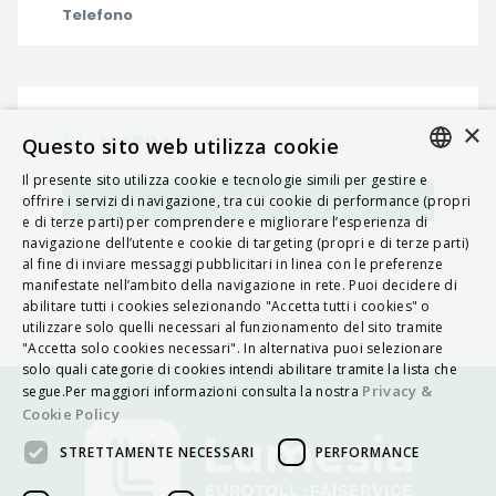
Telefono
×
MAPPA
Questo sito web utilizza cookie
Il presente sito utilizza cookie e tecnologie simili per gestire e
ITALIAN
Navigatore
offrire i servizi di navigazione, tra cui cookie di performance (propri
e di terze parti) per comprendere e migliorare l’esperienza di
ENGLISH
navigazione dell’utente e cookie di targeting (propri e di terze parti)
al fine di inviare messaggi pubblicitari in linea con le preferenze
FRENCH
manifestate nell’ambito della navigazione in rete. Puoi decidere di
abilitare tutti i cookies selezionando "Accetta tutti i cookies" o
HUNGARIAN
utilizzare solo quelli necessari al funzionamento del sito tramite
DEUTSCH
"Accetta solo cookies necessari". In alternativa puoi selezionare
solo quali categorie di cookies intendi abilitare tramite la lista che
POLSKI
Privacy &
segue.Per maggiori informazioni consulta la nostra
Cookie Policy
УКРАЇНСЬКА
STRETTAMENTE NECESSARI
PERFORMANCE
PORTUGUÊS
ESPAÑOL