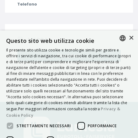
Telefono
×
MAPPA
Questo sito web utilizza cookie
Il presente sito utilizza cookie e tecnologie simili per gestire e
ITALIAN
Navigatore
offrire i servizi di navigazione, tra cui cookie di performance (propri
e di terze parti) per comprendere e migliorare l’esperienza di
ENGLISH
navigazione dell’utente e cookie di targeting (propri e di terze parti)
al fine di inviare messaggi pubblicitari in linea con le preferenze
FRENCH
manifestate nell’ambito della navigazione in rete. Puoi decidere di
abilitare tutti i cookies selezionando "Accetta tutti i cookies" o
HUNGARIAN
utilizzare solo quelli necessari al funzionamento del sito tramite
DEUTSCH
"Accetta solo cookies necessari". In alternativa puoi selezionare
solo quali categorie di cookies intendi abilitare tramite la lista che
POLSKI
Privacy &
segue.Per maggiori informazioni consulta la nostra
Cookie Policy
УКРАЇНСЬКА
STRETTAMENTE NECESSARI
PERFORMANCE
PORTUGUÊS
ESPAÑOL