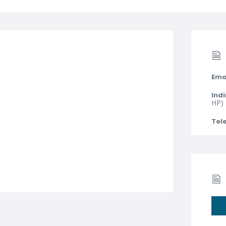
Ema
Indi
HP)
Tel