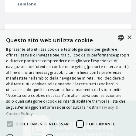
Telefono
×
MAPPA
Questo sito web utilizza cookie
Il presente sito utilizza cookie e tecnologie simili per gestire e
ITALIAN
Navigatore
offrire i servizi di navigazione, tra cui cookie di performance (propri
e di terze parti) per comprendere e migliorare l’esperienza di
ENGLISH
navigazione dell’utente e cookie di targeting (propri e di terze parti)
al fine di inviare messaggi pubblicitari in linea con le preferenze
FRENCH
manifestate nell’ambito della navigazione in rete. Puoi decidere di
abilitare tutti i cookies selezionando "Accetta tutti i cookies" o
HUNGARIAN
utilizzare solo quelli necessari al funzionamento del sito tramite
DEUTSCH
"Accetta solo cookies necessari". In alternativa puoi selezionare
solo quali categorie di cookies intendi abilitare tramite la lista che
POLSKI
Privacy &
segue.Per maggiori informazioni consulta la nostra
Cookie Policy
УКРАЇНСЬКА
STRETTAMENTE NECESSARI
PERFORMANCE
PORTUGUÊS
ESPAÑOL