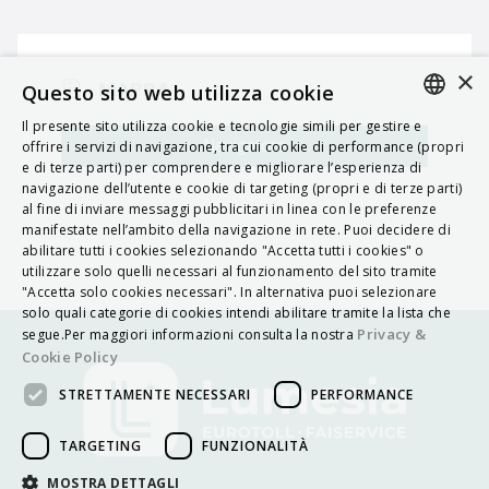
×
MAPPA
Questo sito web utilizza cookie
Il presente sito utilizza cookie e tecnologie simili per gestire e
ITALIAN
Navigatore
offrire i servizi di navigazione, tra cui cookie di performance (propri
e di terze parti) per comprendere e migliorare l’esperienza di
ENGLISH
navigazione dell’utente e cookie di targeting (propri e di terze parti)
al fine di inviare messaggi pubblicitari in linea con le preferenze
FRENCH
manifestate nell’ambito della navigazione in rete. Puoi decidere di
abilitare tutti i cookies selezionando "Accetta tutti i cookies" o
HUNGARIAN
utilizzare solo quelli necessari al funzionamento del sito tramite
DEUTSCH
"Accetta solo cookies necessari". In alternativa puoi selezionare
solo quali categorie di cookies intendi abilitare tramite la lista che
POLSKI
Privacy &
segue.Per maggiori informazioni consulta la nostra
Cookie Policy
УКРАЇНСЬКА
STRETTAMENTE NECESSARI
PERFORMANCE
PORTUGUÊS
ESPAÑOL
TARGETING
FUNZIONALITÀ
HRVATSKI
MOSTRA DETTAGLI