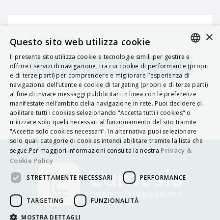
×
MAPPA
Questo sito web utilizza cookie
Il presente sito utilizza cookie e tecnologie simili per gestire e
ITALIAN
Navigatore
offrire i servizi di navigazione, tra cui cookie di performance (propri
e di terze parti) per comprendere e migliorare l’esperienza di
ENGLISH
navigazione dell’utente e cookie di targeting (propri e di terze parti)
al fine di inviare messaggi pubblicitari in linea con le preferenze
FRENCH
manifestate nell’ambito della navigazione in rete. Puoi decidere di
abilitare tutti i cookies selezionando "Accetta tutti i cookies" o
HUNGARIAN
utilizzare solo quelli necessari al funzionamento del sito tramite
DEUTSCH
"Accetta solo cookies necessari". In alternativa puoi selezionare
solo quali categorie di cookies intendi abilitare tramite la lista che
POLSKI
Privacy &
segue.Per maggiori informazioni consulta la nostra
Cookie Policy
УКРАЇНСЬКА
STRETTAMENTE NECESSARI
PERFORMANCE
PORTUGUÊS
ESPAÑOL
TARGETING
FUNZIONALITÀ
HRVATSKI
MOSTRA DETTAGLI