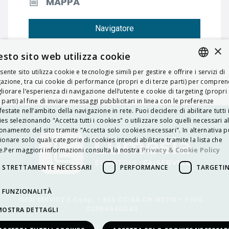
MAPPA
Navigatore
×
sto sito web utilizza cookie
esente sito utilizza cookie e tecnologie simili per gestire e offrire i servizi di
ITALIAN
azione, tra cui cookie di performance (propri e di terze parti) per compre
liorare l’esperienza di navigazione dell’utente e cookie di targeting (propri 
ENGLISH
 parti) al fine di inviare messaggi pubblicitari in linea con le preferenze
estate nell’ambito della navigazione in rete. Puoi decidere di abilitare tutti 
FRENCH
es selezionando "Accetta tutti i cookies" o utilizzare solo quelli necessari a
onamento del sito tramite "Accetta solo cookies necessari". In alternativa p
HUNGARIAN
ionare solo quali categorie di cookies intendi abilitare tramite la lista che
DEUTSCH
Privacy & Cookie Policy
.Per maggiori informazioni consulta la nostra
POLSKI
STRETTAMENTE NECESSARI
PERFORMANCE
TARGETI
УКРАЇНСЬКА
FUNZIONALITÀ
©FAI SERVICE S.Coop. – REA CCIAA CN 183718 – P.IVA:
PORTUGUÊS
02654640040
MOSTRA DETTAGLI
ESPAÑOL
Privacy & Cookie Policy