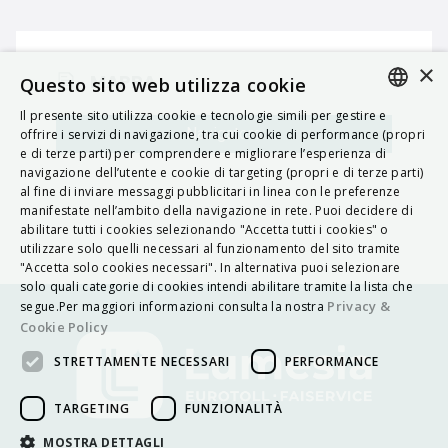
×
MAPPA
Questo sito web utilizza cookie
Il presente sito utilizza cookie e tecnologie simili per gestire e
ITALIAN
Navigatore
offrire i servizi di navigazione, tra cui cookie di performance (propri
e di terze parti) per comprendere e migliorare l’esperienza di
ENGLISH
navigazione dell’utente e cookie di targeting (propri e di terze parti)
al fine di inviare messaggi pubblicitari in linea con le preferenze
FRENCH
manifestate nell’ambito della navigazione in rete. Puoi decidere di
abilitare tutti i cookies selezionando "Accetta tutti i cookies" o
HUNGARIAN
utilizzare solo quelli necessari al funzionamento del sito tramite
DEUTSCH
"Accetta solo cookies necessari". In alternativa puoi selezionare
solo quali categorie di cookies intendi abilitare tramite la lista che
POLSKI
Privacy &
segue.Per maggiori informazioni consulta la nostra
Cookie Policy
УКРАЇНСЬКА
STRETTAMENTE NECESSARI
PERFORMANCE
PORTUGUÊS
ESPAÑOL
TARGETING
FUNZIONALITÀ
HRVATSKI
MOSTRA DETTAGLI