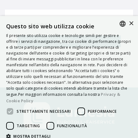
×
MAPPA
Questo sito web utilizza cookie
Il presente sito utilizza cookie e tecnologie simili per gestire e
ITALIAN
Navigatore
offrire i servizi di navigazione, tra cui cookie di performance (propri
e di terze parti) per comprendere e migliorare l’esperienza di
ENGLISH
navigazione dell’utente e cookie di targeting (propri e di terze parti)
al fine di inviare messaggi pubblicitari in linea con le preferenze
FRENCH
manifestate nell’ambito della navigazione in rete. Puoi decidere di
abilitare tutti i cookies selezionando "Accetta tutti i cookies" o
HUNGARIAN
utilizzare solo quelli necessari al funzionamento del sito tramite
DEUTSCH
"Accetta solo cookies necessari". In alternativa puoi selezionare
solo quali categorie di cookies intendi abilitare tramite la lista che
POLSKI
Privacy &
segue.Per maggiori informazioni consulta la nostra
Cookie Policy
УКРАЇНСЬКА
STRETTAMENTE NECESSARI
PERFORMANCE
PORTUGUÊS
ESPAÑOL
TARGETING
FUNZIONALITÀ
HRVATSKI
MOSTRA DETTAGLI