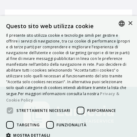
×
MAPPA
Questo sito web utilizza cookie
Il presente sito utilizza cookie e tecnologie simili per gestire e
ITALIAN
Navigatore
offrire i servizi di navigazione, tra cui cookie di performance (propri
e di terze parti) per comprendere e migliorare l’esperienza di
ENGLISH
navigazione dell’utente e cookie di targeting (propri e di terze parti)
al fine di inviare messaggi pubblicitari in linea con le preferenze
FRENCH
manifestate nell’ambito della navigazione in rete. Puoi decidere di
abilitare tutti i cookies selezionando "Accetta tutti i cookies" o
HUNGARIAN
utilizzare solo quelli necessari al funzionamento del sito tramite
DEUTSCH
"Accetta solo cookies necessari". In alternativa puoi selezionare
solo quali categorie di cookies intendi abilitare tramite la lista che
POLSKI
Privacy &
segue.Per maggiori informazioni consulta la nostra
Cookie Policy
УКРАЇНСЬКА
STRETTAMENTE NECESSARI
PERFORMANCE
PORTUGUÊS
ESPAÑOL
TARGETING
FUNZIONALITÀ
HRVATSKI
MOSTRA DETTAGLI