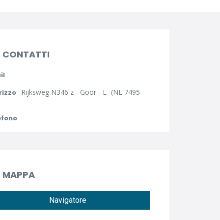
CONTATTI
il
Rijksweg N346 z - Goor - L- (NL 7495
rizzo
efono
MAPPA
Navigatore