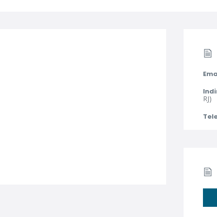
Ema
Indi
RJ)
Tel