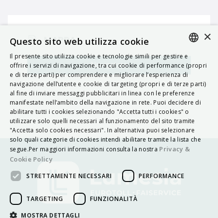
×
MAPPA
Questo sito web utilizza cookie
Il presente sito utilizza cookie e tecnologie simili per gestire e
ITALIAN
Navigatore
offrire i servizi di navigazione, tra cui cookie di performance (propri
e di terze parti) per comprendere e migliorare l’esperienza di
ENGLISH
navigazione dell’utente e cookie di targeting (propri e di terze parti)
al fine di inviare messaggi pubblicitari in linea con le preferenze
FRENCH
manifestate nell’ambito della navigazione in rete. Puoi decidere di
abilitare tutti i cookies selezionando "Accetta tutti i cookies" o
HUNGARIAN
utilizzare solo quelli necessari al funzionamento del sito tramite
DEUTSCH
"Accetta solo cookies necessari". In alternativa puoi selezionare
solo quali categorie di cookies intendi abilitare tramite la lista che
POLSKI
Privacy &
segue.Per maggiori informazioni consulta la nostra
Cookie Policy
УКРАЇНСЬКА
STRETTAMENTE NECESSARI
PERFORMANCE
PORTUGUÊS
ESPAÑOL
TARGETING
FUNZIONALITÀ
HRVATSKI
MOSTRA DETTAGLI