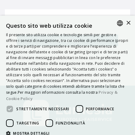
×
MAPPA
Questo sito web utilizza cookie
Il presente sito utilizza cookie e tecnologie simili per gestire e
ITALIAN
Navigatore
offrire i servizi di navigazione, tra cui cookie di performance (propri
e di terze parti) per comprendere e migliorare l’esperienza di
ENGLISH
navigazione dell’utente e cookie di targeting (propri e di terze parti)
al fine di inviare messaggi pubblicitari in linea con le preferenze
FRENCH
manifestate nell’ambito della navigazione in rete. Puoi decidere di
abilitare tutti i cookies selezionando "Accetta tutti i cookies" o
HUNGARIAN
utilizzare solo quelli necessari al funzionamento del sito tramite
DEUTSCH
"Accetta solo cookies necessari". In alternativa puoi selezionare
solo quali categorie di cookies intendi abilitare tramite la lista che
POLSKI
Privacy &
segue.Per maggiori informazioni consulta la nostra
Cookie Policy
УКРАЇНСЬКА
STRETTAMENTE NECESSARI
PERFORMANCE
PORTUGUÊS
ESPAÑOL
TARGETING
FUNZIONALITÀ
HRVATSKI
MOSTRA DETTAGLI