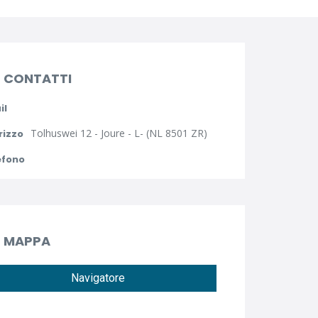
CONTATTI
il
Tolhuswei 12 - Joure - L- (NL 8501 ZR)
rizzo
efono
MAPPA
Navigatore