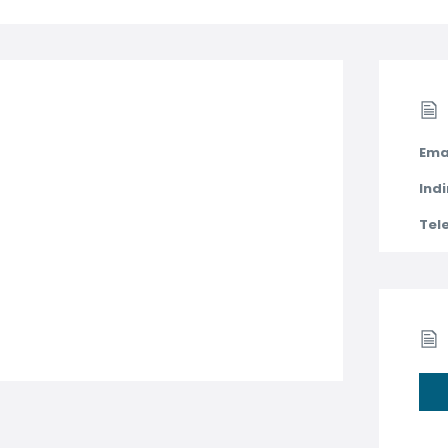
Ema
Indi
Tel