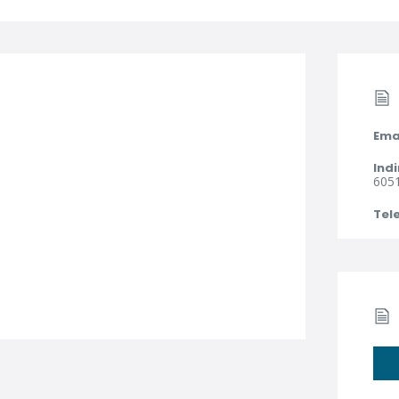
Ema
Indi
6051
Tel