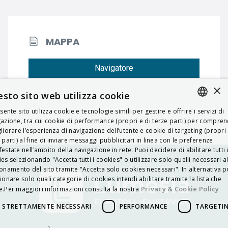
MAPPA
Navigatore
×
sto sito web utilizza cookie
esente sito utilizza cookie e tecnologie simili per gestire e offrire i servizi di
ITALIAN
azione, tra cui cookie di performance (propri e di terze parti) per compre
liorare l’esperienza di navigazione dell’utente e cookie di targeting (propri 
ENGLISH
 parti) al fine di inviare messaggi pubblicitari in linea con le preferenze
estate nell’ambito della navigazione in rete. Puoi decidere di abilitare tutti 
FRENCH
es selezionando "Accetta tutti i cookies" o utilizzare solo quelli necessari a
onamento del sito tramite "Accetta solo cookies necessari". In alternativa p
HUNGARIAN
ionare solo quali categorie di cookies intendi abilitare tramite la lista che
DEUTSCH
Privacy & Cookie Policy
.Per maggiori informazioni consulta la nostra
POLSKI
STRETTAMENTE NECESSARI
PERFORMANCE
TARGETI
УКРАЇНСЬКА