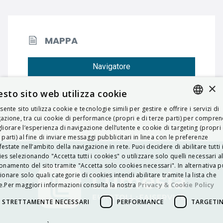
MAPPA
Navigatore
×
sto sito web utilizza cookie
esente sito utilizza cookie e tecnologie simili per gestire e offrire i servizi di
ITALIAN
azione, tra cui cookie di performance (propri e di terze parti) per compre
liorare l’esperienza di navigazione dell’utente e cookie di targeting (propri 
ENGLISH
 parti) al fine di inviare messaggi pubblicitari in linea con le preferenze
estate nell’ambito della navigazione in rete. Puoi decidere di abilitare tutti 
FRENCH
es selezionando "Accetta tutti i cookies" o utilizzare solo quelli necessari a
onamento del sito tramite "Accetta solo cookies necessari". In alternativa p
HUNGARIAN
ionare solo quali categorie di cookies intendi abilitare tramite la lista che
DEUTSCH
Privacy & Cookie Policy
.Per maggiori informazioni consulta la nostra
POLSKI
STRETTAMENTE NECESSARI
PERFORMANCE
TARGETI
УКРАЇНСЬКА